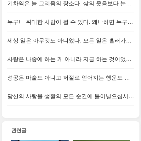
기차역은 늘 그리움의 장소다. 삶의 웃음보다 눈물
이 더 많은 곳이다. 어쩌면 우리는 인생이라는 기차
누구나 위대한 사람이 될 수 있다. 왜냐하면 누구나
를 타고 각자 거쳐가야 할 역을 지나고 있는지도 모
남에게 필요한 존재가 될 수 있으니까.
(0)
른다.
세상 일은 아무것도 아니었다. 모든 일은 흘러가는
(0)
것이고 흘러가면 그만이었다.
(0)
사랑은 나중에 하는 게 아니라 지금 하는 것이었다.
살아있는 지금 이 순간에
(0)
성공은 마술도 아니고 저절로 얻어지는 행운도 아
니다. 성공은 모든 세세한 부분을 철저히 완성시키
당신의 사랑을 생활의 모든 순간에 불어넣으십시
기 위한 지속적이고 강도 높은 노력에서 나온다.
(0)
오. 오늘, 가장 가까운 이에게 당신의 사랑을 표현
하십시오.
(0)
관련글