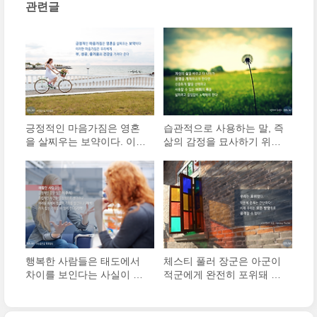
관련글
히 유지해 새로운 습관을 들여라.
(0)
긍정적인 마음가짐은 영혼
습관적으로 사용하는 말, 즉
을 살찌우는 보약이다. 이러
삶의 감정을 묘사하기 위해
한 마음가짐은 우리에게 부,
빈번히 사용하는 말들을 단
성공, 즐거움과 건강을 가져
순히 바꾸는 것만으로도 생
다준다.
각하는 방식, 느끼는 방식,
심지어는 살아가는 방식을
변화시킬 수 있다.
행복한 사람들은 태도에서
체스티 풀러 장군은 아군이
차이를 보인다는 사실이 드
적군에게 완전히 포위돼 고
러났다. 늘 행복한 사람은
립됐다는 보고를 받자 이렇
천성과 노력을 통해 긍정적
게 말했다. “우리는 포위됐
인 사고 전략을 개발했을 가
다. 덕분에 문제는 간단하