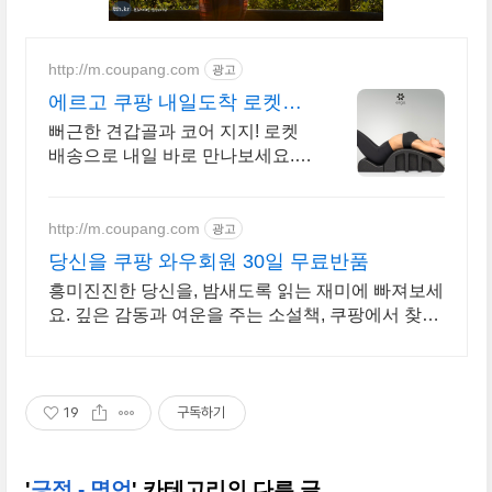
http://m.coupang.com
광고
에르고 쿠팡 내일도착 로켓배
송
뻐근한 견갑골과 코어 지지! 로켓
배송으로 내일 바로 만나보세요.
와우회원 무료배송과 30일 반품.
에르고바디를 쿠팡에서 경험하세
요.
http://m.coupang.com
광고
당신을 쿠팡 와우회원 30일 무료반품
흥미진진한 당신을, 밤새도록 읽는 재미에 빠져보세
요. 깊은 감동과 여운을 주는 소설책, 쿠팡에서 찾아
보세요.
19
구독하기
'
긍정 - 명언
' 카테고리의 다른 글