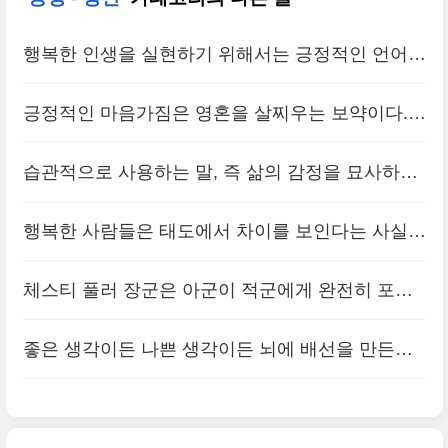
행복한 인생을 실현하기 위해서는 긍정적인 언어를
좀더 의식적으로 선택해서 사용하는 습관이 중요하
긍정적인 마음가짐은 영혼을 살찌우는 보약이다.
다.
(0)
이러한 마음가짐은 우리에게 부, 성공, 즐거움과 건
습관적으로 사용하는 말, 즉 삶의 감정을 묘사하기
강을 가져다준다.
(0)
위해 빈번히 사용하는 말들을 단순히 바꾸는 것만
행복한 사람들은 태도에서 차이를 보인다는 사실이
으로도 생각하는 방식, 느끼는 방식, 심지어는 살아
드러났다. 늘 행복한 사람은 천성과 노력을 통해 긍
가는 방식을 변화시킬 수 있다.
체스티 풀러 장군은 아군이 적군에게 완전히 포위
(0)
정적인 사고 전략을 개발했을 가능성이 높다.
(0)
돼 고립됐다는 보고를 받자 이렇게 말했다. “우리는
좋은 생각이든 나쁜 생각이든 뇌에 배선을 만든다.
포위됐다. 덕분에 문제는 간단하다! 이제 우리는 모
같은 생각을 여러 번 반복하면 습관으로 굳어 버린
든 방향으로 공격할 수 있다!”
(0)
다. 생각을 원하는 방향으로 바꾸고 그 상태를 단단