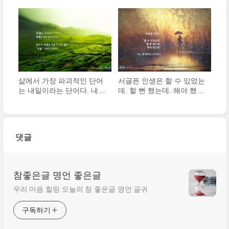
식이나 피나는 노력이 아니
큰 힘이 된다. 20년을 하면
라 바로 습관이다. 내가 지
두려울 만큼 거대한 힘이 되
켜야 할 첫 번째 법칙은 좋
고, 30년을 하면 역사가 된
은 습관을 만들고 스스로 그
다.
습관의 노..
삶에서 가장 파괴적인 단어
서글픈 인생은 할 수 있었는
는 내일이라는 단어다. 내일
데. 할 뻔 했는데. 해야 했는
이란 단어를 자주 사용하는
데. 라는 세 마디로 요약된
사람들은 가난하고 불행하
다.
고 실패한다.
댓글
참좋은글 명언 좋은글
우리 마음 힐링 오늘의 참 좋은글 명언 글귀
구독하기