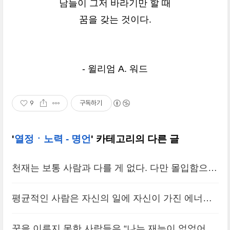
남들이 그저 바라기만 할 때
꿈을 갖는 것이다.
- 윌리엄 A. 워드
9
구독하기
'
열정ㆍ노력 - 명언
' 카테고리의 다른 글
천재는 보통 사람과 다를 게 없다. 다만 몰입함으로
써 자신에게 숨어있는 재능을 인지하는 보통 사람
평균적인 사람은 자신의 일에 자신이 가진 에너지
일 뿐이다. 몰입하고 또 몰입하면 어떤 문제도 풀리
와 능력의 25%를 투여하지만, 세상은 능력의 50%
게 마련이고, 그런 과정을 되풀이함으..
꿈을 이루지 못한 사람들은 “나는 재능이 없었어.”
(0)