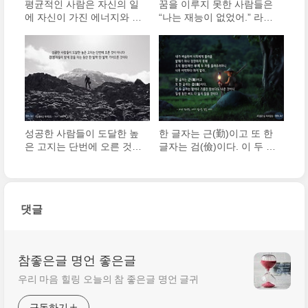
평균적인 사람은 자신의 일
꿈을 이루지 못한 사람들은
에 자신이 가진 에너지와 능
“나는 재능이 없었어.” 라고
력의 25%를 투여하지만, 세
말한다. 꿈을 이룬 사람들은
상은 능력의 50%를 쏟아 붓
“정말로 하고 싶었던 일을
는 사람들에게 경의를 표하
열정을 가지고 계속 했을 뿐
고, 100%를 투여하는 극히
이다.” 라고 말한다.
드문 사람들에게 머리를 조
아린다
성공한 사람들이 도달한 높
한 글자는 근(勤)이고 또 한
은 고지는 단번에 오른 것이
글자는 검(儉)이다. 이 두 글
아니다. 경쟁자들이 밤에 잠
자는 밭이나 기름진 땅보다
을 자는 동안 한 발짝 한 발
도 나은 것이니 일생 동안
짝 기어오른 것이다.
써도 다 닳지 않을 것이다.
댓글
참좋은글 명언 좋은글
우리 마음 힐링 오늘의 참 좋은글 명언 글귀
구독하기