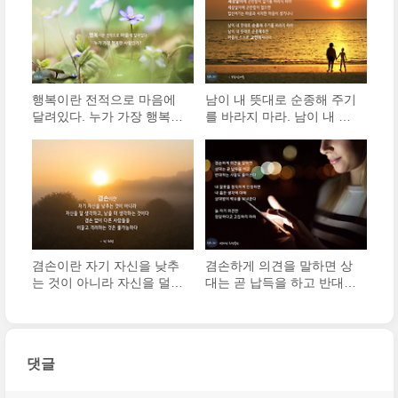
행복이란 전적으로 마음에
남이 내 뜻대로 순종해 주기
달려있다. 누가 가장 행복한
를 바라지 마라. 남이 내 뜻
사람인가? 남의 장점을 존
대로 순종해주면 마음이 스
중해주고, 남의 기쁨을 자기
스로 교만해지나니. 이익을
의 것 인양 기뻐하는 사람이
분에 넘치게 바라지 마라.
다.
이익이 분에 넘치면 어리석
은 마음이 생기나니.
겸손이란 자기 자신을 낮추
겸손하게 의견을 말하면 상
는 것이 아니라 자신을 덜
대는 곧 납득을 하고 반대하
생각하고 남을 더 생각하는
는 사람도 줄어든다. 그리고
것이다. 겸손 없이 다른 사
내 잘못을 정직하게 인정하
람들을 이끌고 격려하는 것
면 내 옳은 생각에 대해 상
은 불가능하다.
대방이 박수를 보내준다
댓글