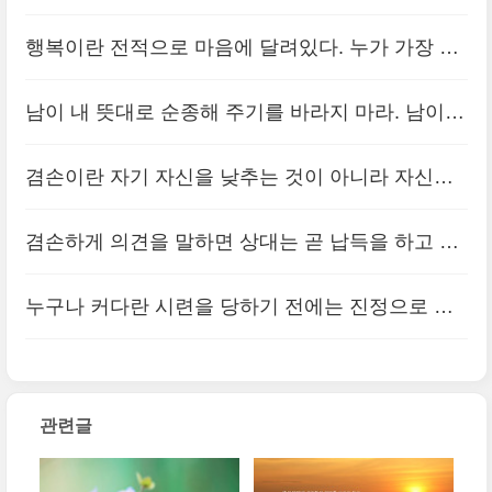
라. 뜻과 행동은 위와 비교하고, 분수와 복은 아래
행복이란 전적으로 마음에 달려있다. 누가 가장 행
와 견주라.
(0)
복한 사람인가? 남의 장점을 존중해주고, 남의 기
남이 내 뜻대로 순종해 주기를 바라지 마라. 남이
쁨을 자기의 것 인양 기뻐하는 사람이다.
(0)
내 뜻대로 순종해주면 마음이 스스로 교만해지나
겸손이란 자기 자신을 낮추는 것이 아니라 자신을
니. 이익을 분에 넘치게 바라지 마라. 이익이 분에
덜 생각하고 남을 더 생각하는 것이다. 겸손 없이
넘치면 어리석은 마음이 생기나니.
겸손하게 의견을 말하면 상대는 곧 납득을 하고 반
(0)
다른 사람들을 이끌고 격려하는 것은 불가능하다.
대하는 사람도 줄어든다. 그리고 내 잘못을 정직하
누구나 커다란 시련을 당하기 전에는 진정으로 참
(0)
게 인정하면 내 옳은 생각에 대해 상대방이 박수를
다운 인간이 못된다. 그 시련이야말로, 자기가 존재
보내준다
(0)
하는 것을 인식하고, 동시에 자신의 위치를 결정하
관련글
고 규정하는 계기가 된다.
(0)