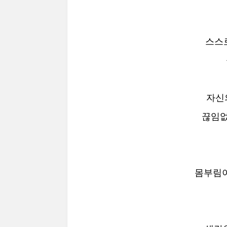
스스
자신
끊임없
몸부림이