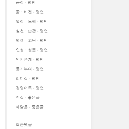
긍정 - 명언
꿈ㆍ비전 - 명언
열정ㆍ노력 - 명언
실천ㆍ습관 - 명언
역경ㆍ고난 - 명언
인성ㆍ성품 - 명언
인간관계 - 명언
동기부여 - 명언
리더십 - 명언
경영어록 - 명언
진실 - 좋은글
깨달음 - 좋은글
최근댓글