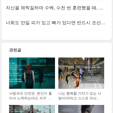
오! 미루어 놓은 내일 이라는 날들이 너무나 많습니
자신을 채찍질하며 수백, 수천 번 훈련했을 때, 신
다.
(0)
체의 여러 부분에서 발전이 일어날 것이다.
(0)
너희도 만일 피가 있고 뼈가 있다면 반드시 조선을
위해 용감한 투사가 되어라.
(0)
관련글
사람과의 인연은, 본인이 좋
나는 행복할 가치가 있는 사
아서 노력하는데도 자꾸 힘
람이야!라고 스스로 되뇌면
들다고 느껴지면 인연이 아
행복한 삶을 살아갈 가능성
닌 경우일 수 있습니다.
이 많아 집니다.