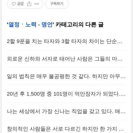
공감
구독하기
'
열정ㆍ노력 - 명언
' 카테고리의 다른 글
2할 9푼을 치는 타자와 3할 타자의 차이는 단순하
다. 2할 9푼 타자는 4타수 2안타에 만족 하지만 3할
외로운 신하와 서자로 태어난 사람은 그들의 마음
타자는 여기에 만족하지 않고 4타수 3안타 또는 4
가짐이 절실할 수밖에 없고, 그 어려움을 극복하는
타수 4안타를 치기 위해 타석에 들어선다.
일의 법칙은 매우 불공평한 것 같다. 하지만 아무
(0)
생각이 깊을 수밖에 없다. 그런 사람들은 남보다 뛰
것도 이를 바꿀 수 없다. 일에서 얻는 즐거움이라는
어난 사람이 되는 것이다.
20년 후 1,500명 중 101명이 억만장자가 되었다.
(0)
보수가 클수록 돈으로 받는 보수도 많아진다.
(0)
그중 1명을 제외한 100명이 하고 싶은 일을 직업으
나는 세상에서 가장 신나는 직업을 갖고 있다. 매일
로 선택한 사람들 중에서 나왔다.
(0)
일하러 오는 것이 그렇게 즐거울 수가 없다. 거기엔
창의적인 사람들은 서로 다르긴 하지만 한 가지 점