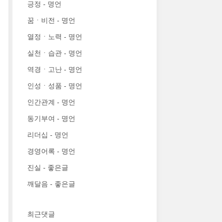
긍정 - 명언
꿈ㆍ비전 - 명언
열정ㆍ노력 - 명언
실천ㆍ습관 - 명언
역경ㆍ고난 - 명언
인성ㆍ성품 - 명언
인간관계 - 명언
동기부여 - 명언
리더십 - 명언
경영어록 - 명언
진실 - 좋은글
깨달음 - 좋은글
최근댓글