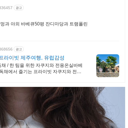
9336457
광고
 불멍과 야외 바베큐50평 잔디마당과 트램폴린
9368656
광고
프라이빗 제주여행, 유럽감성
채 / 한 팀을 위한 자쿠지와 전용온실바베
주독채에서 즐기는 프라이빗 자쿠지와 전용