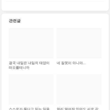
왔어요. 바로 그건 '매직'이었죠.
(0)
관련글
결국 내일은 내일의 태양이
네 잘못이 아니야...
떠오를테니까
스스로가 옳다고 믿는 일을
멀리 떨어져 있어도 서로 같