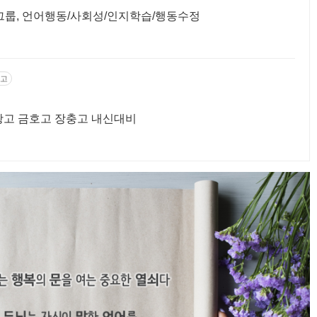
/그룹, 언어행동/사회성/인지학습/행동수정
고
언어 언어성동고 성수고 한대부고 대광고 금호고 장충고 내신대비