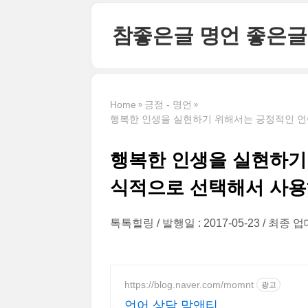
본문 바로가기
참좋은글 명언 좋은글
Home
긍정 - 명언
행복한 인생을 실현하기 위해서는 긍정적인 언
행복한 인생을 실현하기
식적으로 선택해서 사용
톡톡힐링
발행일 : 2017-05-23
최종 업데
https://blog.naver.com/momnt
광고
언어 상담 맘앤티