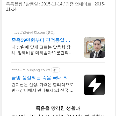
톡톡힐링
발행일 : 2015-11-14
최종 업데이트 : 2015-
11-14
https://알뜰상조.com
광고
죽음59만원부터 견적동일 얼
굴을 걸고 처음부터 끝까지
내 상황에 맞게 고르는 맞춤형 장
례, 장례비용 미리받자! 1분견적으
로 딱 정리!
https://m.bunjang.co.kr/
광고
금방 품절되는 죽음 국내 최대
브랜드 중고거래
컨디션은 신상, 가격은 합리적으로
번개장터에서 만나보세요! 전국 각
지에서 올라오는 전국구 최다 상품
매일 10만 개 이상의 신규 상품 업
로드
죽음을 망각한 생활과