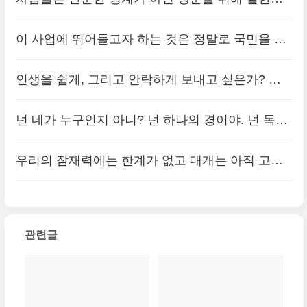
있습니다. 속도에는 욕심이 있습니다. 가장 중요한
사람들은 일에서 의미를 찾으며 회사의 사명과 직
것은 방향입니다. 방향이 있는 삶, 목적..
이 사업에 뛰어들고자 하는 것은 정말로 국민을 위
(0)
원들의 일에 대한 목적이 일직선을 이룰 때 그 의미
해서인가? 회사나 자신의 이익을 꾀하고자 하는 사
를 찾을 수 있다.
인생을 쉽게, 그리고 안락하게 보내고 싶은가? 그
(0)
심이 섞여 있지는 않은가? 과시적 행동은 아닌가?
렇다면 무리 짓지 않고서는 한시도 견디지 못하는
그 동기는 한 점 부끄러움 없는 순수한 ..
넌 네가 누구인지 아니? 넌 하나의 경이야. 넌 독특
(0)
사람들 속에 섞여 있으면 된다. 언제나 군중과 함께
한 아이야. 이 세상 어디에도 너와 똑같이 생긴 아
있으면서 끝내 자신이라는 존재를 잊고..
우리의 잠재력에는 한계가 없고 대개는 아직 고스
(0)
이는 없어. 넌 그 어떤 것도 해낼 수 있는 능력이 있
란히 묻혀있다. 한계는 우리가 생각하는 순간 만들
어.
(0)
어진다.
(0)
관련글