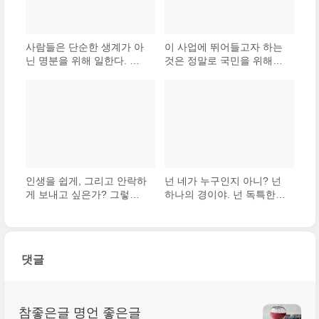
사람들은 단순한 생계가 아
이 사업에 뛰어들고자 하는
닌 명분을 위해 일한다. 사
것은 정말로 국민을 위해서
람들은 일에서 의미를 찾으
인가? 회사나 자신의 이익
며 회사의 사명과 직원들의
을 꾀하고자 하는 사심이 섞
일에 대한 목적이 일직선을
여 있지는 않은가? 과시적
이룰 때 그 의미를 찾을 수
행동은 아닌가? 그 동기는
있다.
한 점 부끄러움 없는 순수한
..
인생을 쉽게, 그리고 안락하
넌 네가 누구인지 아니? 넌
게 보내고 싶은가? 그렇다
하나의 경이야. 넌 독특한
면 무리 짓지 않고서는 한시
아이야. 이 세상 어디에도
도 견디지 못하는 사람들 속
너와 똑같이 생긴 아이는 없
에 섞여 있으면 된다. 언제
어. 넌 그 어떤 것도 해낼 수
나 군중과 함께 있으면서 끝
있는 능력이 있어.
댓글
내 자신이라는 존재를 잊
고..
참좋은글 명언 좋은글