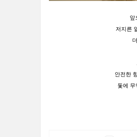
앞
저지른 
더
안전한 
돛에 무