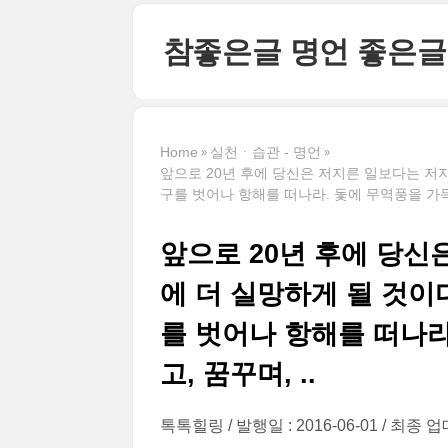
본문 바로가기
참좋은글 명언 좋은글
Home
실천ㆍ습관 - 명언
앞으로 20년 후에 당신은 저지른 일보다는 저지
구를 벗어나 항해를 떠나라. 돛에 무역풍을 가득 
앞으로 20년 후에 당신
에 더 실망하게 될 것이
를 벗어나 항해를 떠나라
고, 꿈꾸며, ..
톡톡힐링
발행일 : 2016-06-01
최종 업데