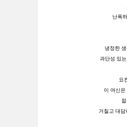
난폭하
냉정한 생
과단성 있는
요
이 여신은
젊
거칠고 대담