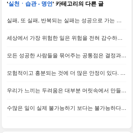
'
실천ㆍ습관 - 명언
' 카테고리의 다른 글
실패, 또 실패, 반복되는 실패는 성공으로 가는 길
의 이정표다. 당신이 실패하지 않을 수 있는 유일한
세상에서 가장 위험한 일은 위험을 전혀 감수하려
길은 당신이 아무런 시도도 하지 않는 것이다. 사람
하지 않는 것이다. 잡고 있는 헌 밧줄을 놓아야 새
들은 실패하면서 성공을 향해 나간다.
모든 성공한 사람들을 묶어주는 공통점은 결정과
(0)
밧줄을 잡을 수 있다.
(0)
실행사이의 간격을 아주 좁게 유지하는 능력이다.
모험적이고 흥분되는 것에 더 많은 안정이 있다. 움
미룬 일은 포기해 버린 일이나 마찬가지다.
(0)
직이는 것에 생명이 있으며, 변화하는 것에 힘이 있
우리가 느끼는 두려움은 대부분 머릿속에서 만들어
다.
(0)
낸 창작품이다. 그걸 깨닫지 못하는 것뿐이다.
(0)
수많은 일이 실제 불가능하기 보다는 불가능하다고
생각하는 소극적인 사고방식 때문에 불가능해진다.
뭐든지 할 수 있다는 자신감은 성공의 원천이다.
(0)