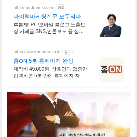
http://modoomkt.com
광고
바이럴마케팅전문 모두의마케
팅 바이럴광고진행시 검색광
후불제! PC/모바일 블로그 노출보
고무료
장,카페글,SNS,언론보도 등 실시
간 견적상담!
https://www.homon.co.kr
광고
홈ON 5분 홈페이지 완성
제작비 49,000원, 상호명과 업종만
입력하면 5분 만에 홈페이지 자동
완성