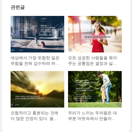
관련글
세상에서 가장 위험한 일은
모든 성공한 사람들을 묶어
위험을 전혀 감수하려 하지
주는 공통점은 결정과 실행
않는 것이다. 잡고 있는 헌
사이의 간격을 아주 좁게 유
밧줄을 놓아야 새 밧줄을 잡
지하는 능력이다. 미룬 일은
을 수 있다.
포기해 버린 일이나 마찬가
지다.
모험적이고 흥분되는 것에
우리가 느끼는 두려움은 대
더 많은 안정이 있다. 움직
부분 머릿속에서 만들어낸
이는 것에 생명이 있으며,
창작품이다. 그걸 깨닫지 못
변화하는 것에 힘이 있다.
하는 것뿐이다.