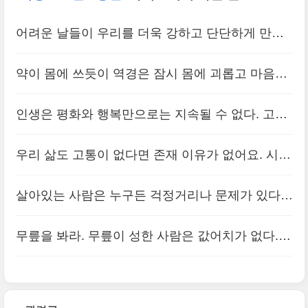
어려운 날들이 우리를 더욱 강하고 단단하게 만들
어준다. 고난의 시대에 태어난 것은 천재에게는 행
약이 몸에 쓰듯이 역경은 잠시 몸에 괴롭고 마음에
운이다. 천부적인 능력을 발휘해 시대의 고난을 떨
쓰지만 그것을 참고 잘 다스리면 많은 이로움을 얻
쳐내고 새로운 시대를 열 수 있는 영광..
인생은 평화와 행복만으로는 지속될 수 없다. 고통
(0)
을 수 있다.
(0)
과 노력이 필요하다. 고통을 두려워하지 말고 슬퍼
우리 삶도 고통이 없다면 존재 이유가 없어요. 시는
하지 말라. 참고 인내하면서 노력해 가는 것이 인생
삶의 고통에서 피어나는 꽃이에요. 내 인생의 향기
이다. 희망은 언제나 고통의 언덕 너머..
살아있는 사람은 누구든 걱정거리나 문제가 있다.
(0)
도 고통에서 피어나죠.
(0)
흔히 ‘문제’라는 단어는 부정적인 의미로 받아들여
무릎을 봐라. 무릎이 성한 사람은 값어치가 없다.
진다. 그러나 이를 부정적으로 보지 않는 사람들도
일어설 때 몇 번이고 무릎을 깨뜨려 본 사람, 무릎
있다. 문제가 없는 것이야말로 문제..
(0)
에 상처가 있는 사람이 삶을 제대로 사는 사람이다.