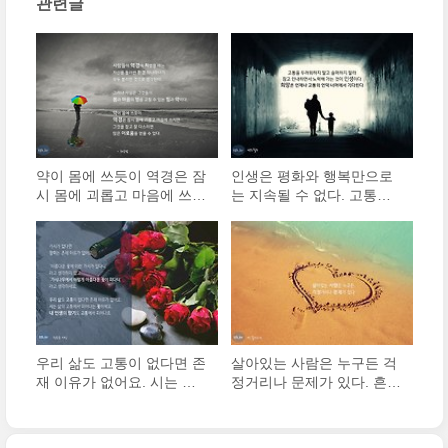
관련글
누가 시키지도 않는데 자빠져가면서, ..
(0)
약이 몸에 쓰듯이 역경은 잠
인생은 평화와 행복만으로
시 몸에 괴롭고 마음에 쓰지
는 지속될 수 없다. 고통과
만 그것을 참고 잘 다스리면
노력이 필요하다. 고통을 두
많은 이로움을 얻을 수 있
려워하지 말고 슬퍼하지 말
다.
라. 참고 인내하면서 노력해
가는 것이 인생이다. 희망은
언제나 고통의 언덕 너머..
우리 삶도 고통이 없다면 존
살아있는 사람은 누구든 걱
재 이유가 없어요. 시는 삶
정거리나 문제가 있다. 흔히
의 고통에서 피어나는 꽃이
‘문제’라는 단어는 부정적인
에요. 내 인생의 향기도 고
의미로 받아들여진다. 그러
통에서 피어나죠.
나 이를 부정적으로 보지 않