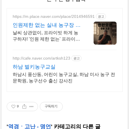
https://m.place.naver.com/place/2014946591
광고
인원제한 없는 실내 농구장 인
원제한 없는 실내 농구장
날씨 상관없이, 프라이빗 하게 농
구하자! '인원 제한 없는' 프라이빗
한 실내농구장
http://cafe.naver.com/artksh123
광고
하남 벌키농구교실
하남시 풍산동, 어린이 농구교실, 하남 미사 농구 전
문학원, 농구선수 출신 강사진
9
구독하기
'
역경ㆍ고난 - 명언
' 카테고리의 다른 글