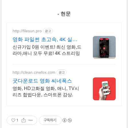
- 현문
http://filesun.pro
광고
영화 파일썬 초고속, 4K 실시
간 보기!
신규가입 0원 이벤트! 최신 영화,드
라마,애니 모두 무료! 4K 스트리밍
http://clean.cinefox.com
광고
굿다운로드 영화 씨네폭스
영화, HD고화질 영화, 애니, TV시
리즈 합법다운, 스마트폰 감상.
1
구독하기