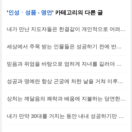
'
인성ㆍ성품 - 명언
' 카테고리의 다른 글
내가 만난 지도자들은 한결같이 개인적으로 어려웠
거나 정신적인 상처를 남긴 일, 또는 최악의 절망감
세상에서 주목 받는 인물들은 성공하기 전에 반드
을 느껴야 했던 일들이 오히려 그들의 인생에 꼭 필
시 큰 장애물에 부딪혔음을 역사가 증명해준다. 그
요한 일이었다고 생각하는 것 같았다.
믿음과 위엄을 바탕으로 엄하게 자녀를 길러야 한
(0)
들은 거듭되는 실패에도 용기를 잃지 않았기 때문
다. 그러다보면 당연히 어려움도 따르고 후회도 생
에 승리자가 될 수 있었다.
성공과 명예란 항상 곤궁에 처한 날을 거쳐 이루어
(0)
긴다.
(0)
지는 것이요, 일을 그르침은 거의가 득의했다고 자
상처는 깨달음의 쾌락과 배움에 지불하는 당연한
만할 때에 이루어지는 것이다.
(0)
대가이고, 안다는 것은 곧 상처받는 일이어야 한다.
내가 만약 30대를 거치는 동안 내내 성공하기만 했
상처에서 새로운 생명, 새로운 언어가 자란다. 건조
다면, 고통과 비판을 받으면서도 열려 있을 수 있는