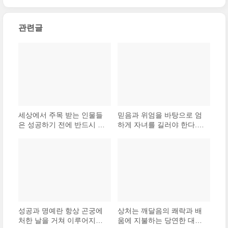
하고 차가운 장소에서는 유기체가 발..
(0)
방법이나, 좌절하면서도 실패를 새로운 방향으로
관련글
바꿀 수 있는 방법이나, 다른 사람들을 ..
(0)
세상에서 주목 받는 인물들
믿음과 위엄을 바탕으로 엄
은 성공하기 전에 반드시 큰
하게 자녀를 길러야 한다.
장애물에 부딪혔음을 역사
그러다보면 당연히 어려움
가 증명해준다. 그들은 거듭
도 따르고 후회도 생긴다.
되는 실패에도 용기를 잃지
않았기 때문에 승리자가 될
수 있었다.
성공과 명예란 항상 곤궁에
상처는 깨달음의 쾌락과 배
처한 날을 거쳐 이루어지는
움에 지불하는 당연한 대가