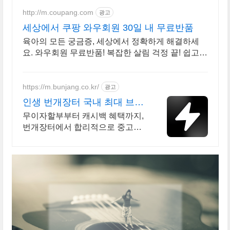
http://m.coupang.com
광고
세상에서 쿠팡 와우회원 30일 내 무료반품
육아의 모든 궁금증, 세상에서 정확하게 해결하세
요. 와우회원 무료반품! 복잡한 살림 걱정 끝! 쉽고
따라하기 좋은 매뉴얼을 지금 쿠팡에서 만나보세요.
https://m.bunjang.co.kr/
광고
인생 번개장터 국내 최대 브랜
드 중고거래
무이자할부부터 캐시백 혜택까지,
번개장터에서 합리적으로 중고거
래 하세요 전국 각지에서 올라오는
전국구 최다 상품 매일 10만 개 이
상의 신규 상품 업로드