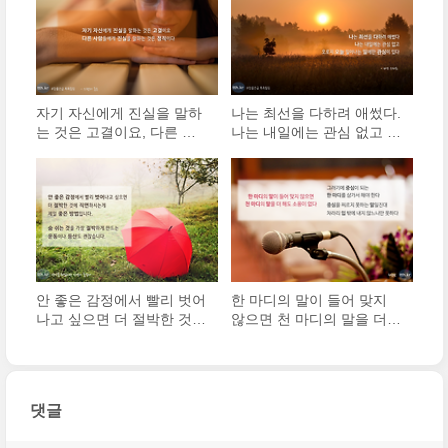
자기 자신에게 진실을 말하
나는 최선을 다하려 애썼다.
는 것은 고결이요, 다른 사
나는 내일에는 관심 없고 오
람들에게 진실을 말하는 것
로지 오늘 일어나는 일에만
은 정직이다.
관심이 있다.
안 좋은 감정에서 빨리 벗어
한 마디의 말이 들어 맞지
나고 싶으면 더 절박한 것에
않으면 천 마디의 말을 더
직면하시는게 제일 좋은 방
해도 소용이 없다. 그러기에
법입니다.
중심이 되는 한 마디를 삼가
서 해야 한다. 중심을 찌르
지 못하는 말일진대 차라리
댓글
입 밖에 내지 않느니만 못..