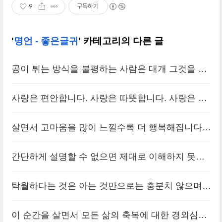
9
구독하기
'
명언 - 좋은글귀
' 카테고리의 다른 글
공이 튀는 방식을 불평하는 사람은 대개 그것을 받
아치지 못하는 사람이다.
(0)
사랑은 편안합니다. 사랑은 따뜻합니다. 사랑은 자
유롭습니다. 사랑은 아이처럼 순수합니다. 사랑은
살면서 고마움을 많이 느낄수록 더 행복해집니다.
다른 의도가 없습니다.
(0)
세상에 나 혼자 똑 떨어져 있는 "외로운 나"가 아니
간단하게 설명할 수 없으면 제대로 이해하지 못하
고, 서로서로 연결된 "사람들 속의 나"를 느끼기 때
는 것이다.
(0)
문입니다.
탁월하다는 것은 아는 것만으로는 충분치 않으며
(0)
탁월해지기 위해 이를 발휘하기 위해 노력해야 한
이 순간을 살면서 모든 삶의 축복에 대한 경외심을