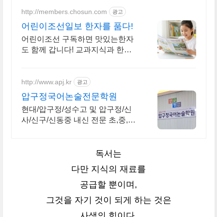
http://members.chosun.com
광고
어린이조선일보 한자를 품다!
어린이조선 구독하면 맛있는한자
도 함께 갑니다! 교과지식과 한자
로 자녀 문해력 완성 16면 한자만
화로 주말까지 교육 걱정 뚝. 우리
아이 생각하는 힘을 키워 주세요!
http://www.apj.kr
광고
압구정국어논술전문학원
현대/압구정/성수고 및 압구정/신
사/신구/신동중 내신 전문 초,중,고
등 국어학원.
독서는
다만 지식의 재료를
공급할 뿐이며,
그것을 자기 것이 되게 하는 것은
사색의 힘이다.