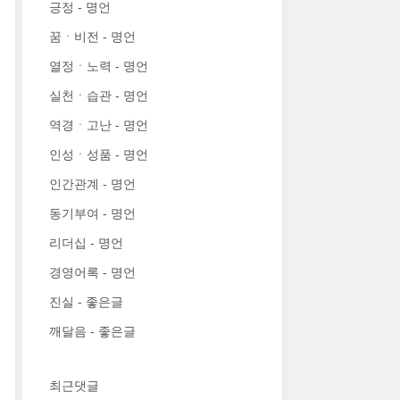
긍정 - 명언
꿈ㆍ비전 - 명언
열정ㆍ노력 - 명언
실천ㆍ습관 - 명언
역경ㆍ고난 - 명언
인성ㆍ성품 - 명언
인간관계 - 명언
동기부여 - 명언
리더십 - 명언
경영어록 - 명언
진실 - 좋은글
깨달음 - 좋은글
최근댓글