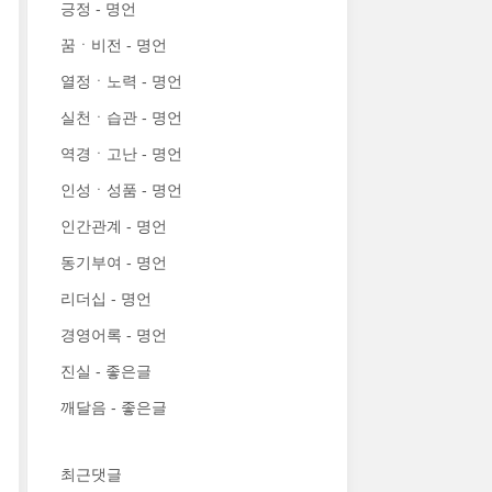
긍정 - 명언
꿈ㆍ비전 - 명언
열정ㆍ노력 - 명언
실천ㆍ습관 - 명언
역경ㆍ고난 - 명언
인성ㆍ성품 - 명언
인간관계 - 명언
동기부여 - 명언
리더십 - 명언
경영어록 - 명언
진실 - 좋은글
깨달음 - 좋은글
최근댓글