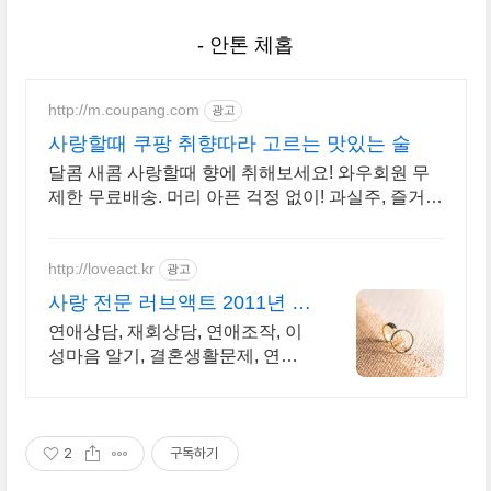
- 안톤 체홉
http://m.coupang.com
광고
사랑할때 쿠팡 취향따라 고르는 맛있는 술
달콤 새콤 사랑할때 향에 취해보세요! 와우회원 무
제한 무료배송. 머리 아픈 걱정 없이! 과실주, 즐거운
시간을 만드세요. 로켓배송!
http://loveact.kr
광고
사랑 전문 러브액트 2011년 개
업 12년 전통
연애상담, 재회상담, 연애조작, 이
성마음 알기, 결혼생활문제, 연애
잘하는법 다양한 상황 처리가능업
체, 현실적으로 도움이 되는 상담,
일단 문의부탁드립니다.
2
구독하기