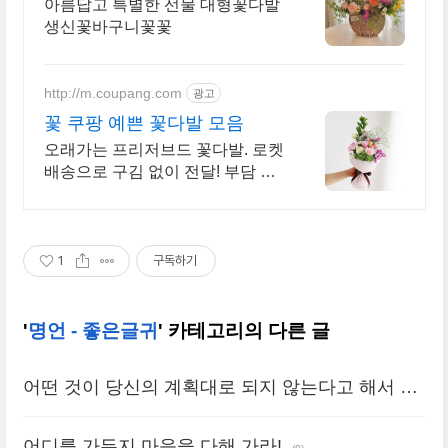
꽃바구니꽃클래스상시모집
아름답고 특별한 선물 대형꽃다발
생신꽃바구니꽃꽃
http://m.coupang.com
광고
꽃 쿠팡 예쁜 꽃다발 모음
오래가는 프리저브드 꽃다발. 로켓
배송으로 구김 없이 전달! 부담 없
는 가격, 기억에 남는 특별함! 마음
을 전하는 꽃.
1
구독하기
'
명언 - 좋은글귀
' 카테고리의 다른 글
어떤 것이 당신의 계획대로 되지 않는다고 해서 그
것이 불필요한 것은 아니다.
(0)
어디를 가든지 마음을 다해 가라!