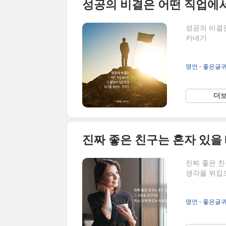
성공의 비결은
카네기
명언 - 좋은글
더보
진짜 좋은 친
생각을 뒤집
명언 - 좋은글