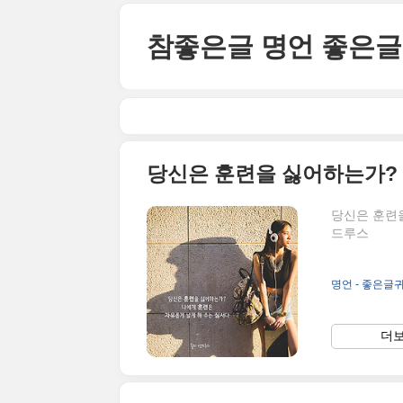
본문 바로가기
참좋은글 명언 좋은글
당신은 훈련을
드루스
명언 - 좋은글
더보