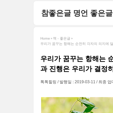
본문 바로가기
참좋은글 명언 좋은글
Home
책 - 좋은글
우리가 꿈꾸는 항해는 순전히 각자의 의지에 달
우리가 꿈꾸는 항해는 순
과 진행은 우리가 결정
톡톡힐링
발행일 : 2019-03-11
최종 업데