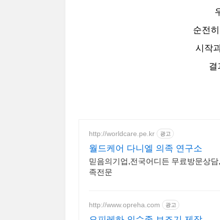
순전히
시작과
결
http://worldcare.pe.kr
광고
월드케어 다니엘 의족 연구소
믿음의기업,전국어디든 무료방문상담
족전문
http://www.opreha.com
광고
오피레하 의수족 보조기 제작