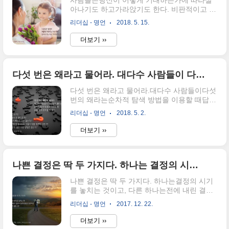
사람들은당신이 어떻게 기대하는가에 따라살
아나기도 하고가라앉기도 한다. 비판적이고 깔
보는이름표를 달아주고부정적으로 기대하면그
리더십 - 명언
2018. 5. 15.
에 준한 행동을 하게 되고,부정적 반응을 촉발
하게 된다. 굳이 낙인을 찍어야 한다면긍정적
더보기 ››
인 모습을 부각시키는이름표를 붙여주자. - 커
뮤니케이션 전문가, 래니 어레돈
다섯 번은 왜라고 물어라. 대다수 사람들이 다섯 번의 왜라는 순차적 탐색 방법을 이용할 때 답을 쉽게 찾아낼 수 있다.
다섯 번은 왜라고 물어라.대다수 사람들이다섯
번의 왜라는순차적 탐색 방법을 이용할 때답을
쉽게 찾아낼 수 있다. 도요타 직원들은아래와
리더십 - 명언
2018. 5. 2.
같이 다섯 번을 묻는다. 첫째, 왜 그런가?둘째,
이 정도로 괜찮은가?셋째 무언가 빠뜨린 것은
더보기 ››
없는가?넷째, 당연하게 생각하는 것들이 정말
당연한 것인가?다섯째, 좀 더 좋은 다른 방법은
없는가? - 도요타 기술자, 타이이치 오노
나쁜 결정은 딱 두 가지다. 하나는 결정의 시기를 놓치는 것이고, 다른 하나는 전에 내린 결정이 잘못됐음을 알면서도 바꾸지 않는 것이다.
나쁜 결정은 딱 두 가지다. 하나는결정의 시기
를 놓치는 것이고, 다른 하나는전에 내린 결정
이 잘못됐음을 알면서도바꾸지 않는 것이다. -
리더십 - 명언
2017. 12. 22.
제임스 피너텔리, 유니소스 에너지사 전 회장
더보기 ››