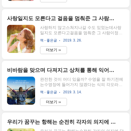
사랑일지도 모른다고 걸음을 멈춰준 그 사람이 정녕 고맙다고
사랑하지 않고스쳐지나갈 수도 있었는데사랑
일지도 모른다고걸음을 멈춰준 그 사람이정녕
고맙다고 - 모순
책 - 좋은글
2019. 3. 26.
더보기 ››
비바람을 맞으며 다져지고 상처를 통해 익어가는 불완전한 길 위의 여정이 청춘인 것이다. "자, 머뭇거리지 말고 발을 내딛어"
완전한 것이 어디 있을까? 수영을 잘 하기전에
는수영장에 들어가지 않겠다는 식의 각오라니,
배신이 두려워 친구를 사귀지 않거나,이별이
책 - 좋은글
2019. 3. 14.
두려워 사랑을 하지 않겠다는 것과다를 것이
없었다. 비바람을 맞으며 다져지고상처를 통해
더보기 ››
익어가는 불완전한 길 위의 여정이 청춘인 것
이다. "자, 머뭇거리지 말고 발을 내딛어" - 머
뭇거리지 말고 시작해
우리가 꿈꾸는 항해는 순전히 각자의 의지에 달려 있다. 시작과 진행은 우리가 결정하고 결과는 신에게 맡겨두렴.