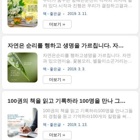
우리가 꿈꾸는 항해는순전히 각자의 의지에 달
려 있다.시작과 진행은 우리가 결정하고결과는
신에게 맡겨두렴. - 숨은마음찾기
책 - 좋은글
2019. 3. 11.
더보기 ››
자연은 순리를 행하고 생명을 가르칩니다. 자연과 있으면 이슬, 꽃봉오리, 별들이 소곤거리는 말을 들으며 많은 것을 알게 됩니다.
자연은순리를 행하고생명을 가르칩니다. 자연
과 있으면이슬, 꽃봉오리, 별들이소곤거리는
말을 들으며많은 것을 알게 됩니다. - 이영만,
책 - 좋은글
2019. 3. 3.
뜨락일기
더보기 ››
100권의 책을 읽고 기록하라 100명을 만나 그들의 경험을 듣고 기억하라 100개의 칼럼을 써보라 그렇게 당신만의 뻘짓을 시작해보자
100권의 책을 읽고 기록하라100명을 만나그들
의 경험을 듣고 기억하라100개의 칼럼을 써보
라 그렇게 당신만의 뻘짓을 시작해보자 - 300
책 - 좋은글
2019. 1. 13.
프로젝트
더보기 ››