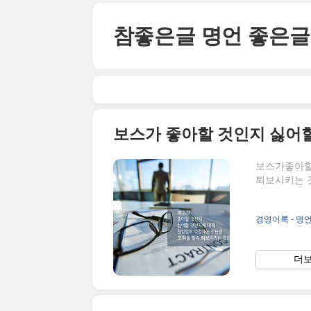
본문 바로가기
참좋은글 명언 좋은글
보스가좋아할
퇴보시키는 것
경영어록 - 명
더보