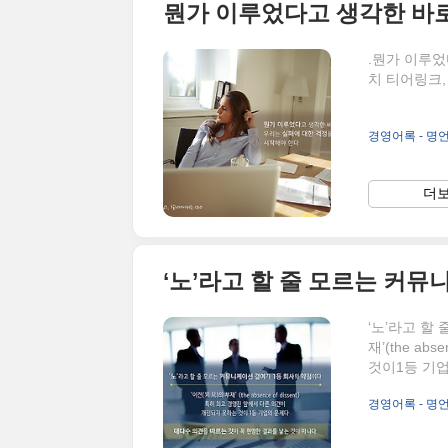
.뭔가 이루었
치 티어링크,
경영어록 - 명
더보
‘노’라고 할
재’(the a
것이1등 기업
다. - 하버
경영어록 - 명