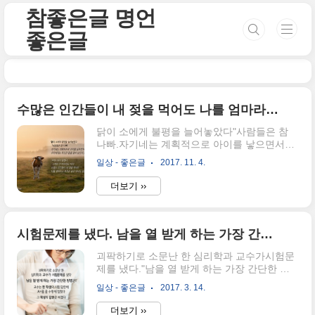
본문 바로가기
참좋은글 명언
좋은글
수많은 인간들이 내 젖을 먹어도 나를 엄마라고 부르는 놈은 하나도 없잖아!
닭이 소에게 불평을 늘어놓았다"사람들은 참
나빠.자기네는 계획적으로 아이를 낳으면서우
리에게는 무조건 알을 많이 낳으라고 하잖아."
일상 - 좋은글
2017. 11. 4.
그러자 소가 말했다."그까짓 건 아무것도 아냐.
수많은 인간들이 내 젖을 먹어도나를 엄마라고
더보기 ››
부르는 놈은 하나도 없잖아!"
시험문제를 냈다. 남을 열 받게 하는 가장 간단한 방법은?
괴팍하기로 소문난 한 심리학과 교수가시험문
제를 냈다."남을 열 받게 하는 가장 간단한 방
법은?"교수는 한 학생의 시험 답안에A+를 줄
일상 - 좋은글
2017. 3. 14.
수밖에 없었다.그 학생의 답안은 이랬다."뭘
봐, 짜샤!
더보기 ››