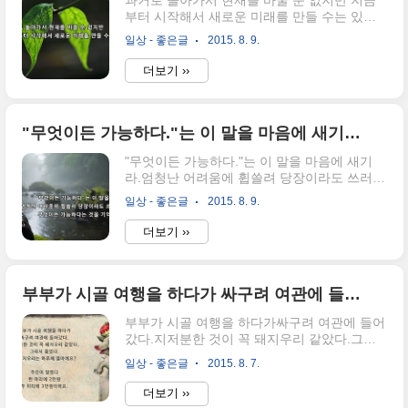
과거로 돌아가서 현재를 바꿀 순 없지만 지금
부터 시작해서 새로운 미래를 만들 수는 있어
요.
일상 - 좋은글
2015. 8. 9.
더보기 ››
"무엇이든 가능하다."는 이 말을 마음에 새기라. 엄청난 어려움에 휩쓸려 당장이라도 쓰러질것 같을때 무엇이든 가능하다는 것을 기억하고 신뢰하라. 당장은 출구가 보이지 않고...
"무엇이든 가능하다."는 이 말을 마음에 새기
라.엄청난 어려움에 휩쓸려 당장이라도 쓰러질
것 같을때무엇이든 가능하다는 것을 기억하고
일상 - 좋은글
2015. 8. 9.
신뢰하라.당장은 출구가 보이지 않고온 세상이
겹겹이 나를 둘러싸고포위망을 좁혀 오는 느낌
더보기 ››
이 들 수도 있다.하지만 믿음을 잃지말라.상황
이 달라지고, 해결책이 나타나고,예상치 못했
던 도움을 받게 될 수 있다.불가능은 없다.
부부가 시골 여행을 하다가 싸구려 여관에 들어갔다. 지저분한 것이 꼭 돼지우리 같았다.
부부가 시골 여행을 하다가싸구려 여관에 들어
갔다.지저분한 것이 꼭 돼지우리 같았다.그래
서 물었다."이 돼지우리는 하루에 얼마예
일상 - 좋은글
2015. 8. 7.
요?"주인이 말했다"한 마리에 2만원,두 마리에
3만 원이에요."
더보기 ››