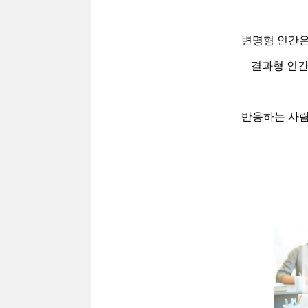
변명형 인간은
결과형 인간
반응하는 사람