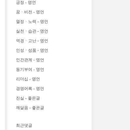
긍정 - 명언
꿈ㆍ비전 - 명언
열정ㆍ노력 - 명언
실천ㆍ습관 - 명언
역경ㆍ고난 - 명언
인성ㆍ성품 - 명언
인간관계 - 명언
동기부여 - 명언
리더십 - 명언
경영어록 - 명언
진실 - 좋은글
깨달음 - 좋은글
최근댓글