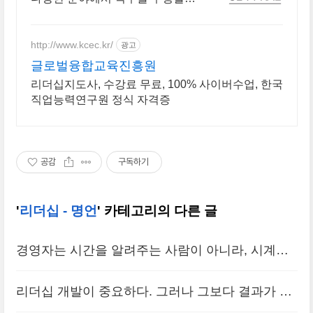
있는 인재양성! 실력으로 승부하
자, 숭실력자! 한국최초 사이버대
학교! 100% 온라인강의!
http://www.kcec.kr/
광고
글로벌융합교육진흥원
리더십지도사, 수강료 무료, 100% 사이버수업, 한국
직업능력연구원 정식 자격증
공감
구독하기
'
리더십 - 명언
' 카테고리의 다른 글
경영자는 시간을 알려주는 사람이 아니라, 시계를
만드는 사람이다. 한번만 시간을 알려주는 사람보
리더십 개발이 중요하다. 그러나 그보다 결과가 더
다는, 그가 죽은 후에도 계속 시간을 가르쳐 줄 수