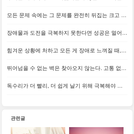
불행은 우리를 연마해서 커다란 불행에도 견딜 수
모든 문제 속에는 그 문제를 완전히 뒤집는 크고 작
있는 힘을 양성해 주며, 행복하게 된 후에도 마음이
은 소중한 기회가 숨겨져 있다. 거의 모든 성공 스
흔들리지 않도록 단결케 하는 사명을 ..
장애물과 도전을 극복하지 못한다면 성공은 멀어진
(3)
토리는 문제나 장애를 똑바로 인식하고 그 문제를
다. 반대로 장애물과 도전이 우리를 성공으로 이끈
기회로 바꾼 사람들에 의해 창조되었다
힘겨운 상황에 처하고 모든 게 장애로 느껴질 때,
(0)
다. 다시 한 번 반복해서 말씀드리고 싶다. 우리는
단 1분조차도 더는 견딜 수 없다고 느껴질 때, 그때
장애물과 도전 때문에 성공하게 된다.
뛰어넘을 수 없는 벽은 찾아오지 않는다. 고통 없는
(0)
야말로 결코 포기하지 마라. 바로 그런 시점과 위치
성공은 있을 수 없다. 성공이라는 글자를 현미경으
에서 상황은 바뀌기 시작한다.
독수리가 더 빨리, 더 쉽게 날기 위해 극복해야 할
(0)
로 들여다보면 그 속에는 수없이 작은 실패가 개미
유일한 장애물은 공기다. 그러나 공기를 모두 없앤
처럼 많이 기어 다닌다.
(0)
다음 진공 상태에서 날게 하면, 그 즉시 땅바닥으로
관련글
떨어져 아예 날수 없게 된다.
(0)