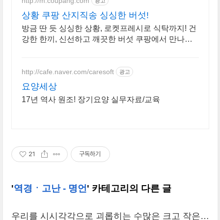
http://m.coupang.com
광고
상황 쿠팡 산지직송 싱싱한 버섯!
방금 딴 듯 싱싱한 상황, 로켓프레시로 식탁까지! 건
강한 한끼, 신선하고 깨끗한 버섯 쿠팡에서 만나보
세요.
http://cafe.naver.com/caresoft
광고
요양세상
17년 역사 원조! 장기요양 실무자료/교육
21
구독하기
'
역경ㆍ고난 - 명언
' 카테고리의 다른 글
우리를 시시각각으로 괴롭히는 수많은 크고 작은