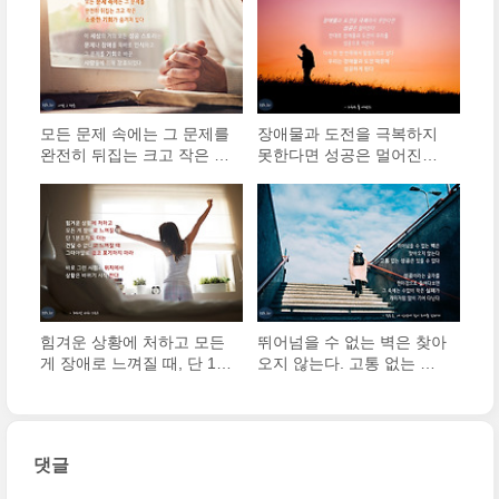
모든 문제 속에는 그 문제를
장애물과 도전을 극복하지
완전히 뒤집는 크고 작은 소
못한다면 성공은 멀어진다.
중한 기회가 숨겨져 있다.
반대로 장애물과 도전이 우
거의 모든 성공 스토리는 문
리를 성공으로 이끈다. 다시
제나 장애를 똑바로 인식하
한 번 반복해서 말씀드리고
고 그 문제를 기회로 바꾼
싶다. 우리는 장애물과 도전
사람들에 의해 창조되었다
때문에 성공하게 된다.
힘겨운 상황에 처하고 모든
뛰어넘을 수 없는 벽은 찾아
게 장애로 느껴질 때, 단 1분
오지 않는다. 고통 없는 성
조차도 더는 견딜 수 없다고
공은 있을 수 없다. 성공이
느껴질 때, 그때야말로 결코
라는 글자를 현미경으로 들
포기하지 마라. 바로 그런
여다보면 그 속에는 수없이
시점과 위치에서 상황은 바
작은 실패가 개미처럼 많이
댓글
뀌기 시작한다.
기어 다닌다.