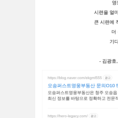
영
시련을 얼마
큰 시련에 
더
기다
- 김광호
https://blog.naver.com/ekgml555
광고
오송퍼스트영웅부동산 문의O10 542
오송퍼스트영웅부동산은 청주 오송읍 
최신 정보를 바탕으로 정확하고 전문적
https://hero-legacy.com/
광고