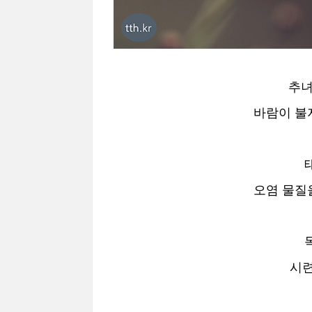
추녀
바람이 불
오염 물질
시련