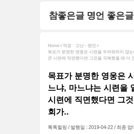
본문 바로가기
참좋은글 명언 좋은글
Home
역경ㆍ고난 - 명언
목표가 분명한 영웅은 시련을 두려워하지 않는다
큰 시련에 직면했다면 그것을 극복했을 때 더 큰
목표가 분명한 영웅은 
느냐, 마느냐는 시련을 
시련에 직면했다면 그것을
회가..
톡톡힐링
발행일 : 2019-04-22
최종 업데