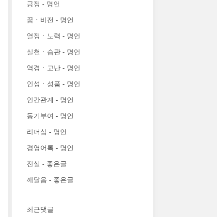
긍정 - 명언
꿈ㆍ비전 - 명언
열정ㆍ노력 - 명언
실천ㆍ습관 - 명언
역경ㆍ고난 - 명언
인성ㆍ성품 - 명언
인간관계 - 명언
동기부여 - 명언
리더십 - 명언
경영어록 - 명언
진실 - 좋은글
깨달음 - 좋은글
최근댓글