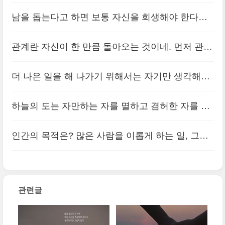
이야기로 시작되지만, 반드시 한 개인의 인격과 성
남을 돕는다고 하면 보통 자신을 희생해야 한다고
실성에 대한 이야기를 하는 것으로 끝이 난다.
(0)
생각하지만, 그렇지 않다. 남을 도울 때 가장 덕을
관계란 자신이 한 만큼 돌아오는 것이네. 먼저 관심
보는 것은 자기 자신이고, 최고의 행복을 얻는 것도
을 가져주고, 먼저 다가가고, 먼저 공감하고, 먼저
자기 자신이다.
더 나은 일을 해 나가기 위해서는 자기만 생각해서
(0)
칭찬하고, 먼저 웃으면, 그 따뜻한 것들이 나에게
판단할 것이 아니라, 주위 사람들을 생각하고 배려
돌아오지.
하늘의 도는 자만하는 자를 멸하고 겸허한 자를 이
(0)
넘치는 ‘이타심’에 입각하여 판단해야 한다.
(1)
롭게 하며, 땅의 도는 자만한 자를 어지럽히고 겸허
인간의 목적은? 많은 사람을 이롭게 하는 일, 그것
한 자에게 순응한다.
(0)
이 바로 인간이 존재하는 목적이라고 감히 말씀 드
리고 싶습니다. 남들의 이익에도 관심을 두면 자신
관련글
에게 더 큰 이익이 돌아옵니다. 이것을 ..
(0)