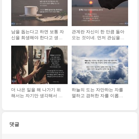
남을 돕는다고 하면 보통 자
관계란 자신이 한 만큼 돌아
신을 희생해야 한다고 생각
오는 것이네. 먼저 관심을
하지만, 그렇지 않다. 남을
가져주고, 먼저 다가가고,
도울 때 가장 덕을 보는 것
먼저 공감하고, 먼저 칭찬하
은 자기 자신이고, 최고의
고, 먼저 웃으면, 그 따뜻한
행복을 얻는 것도 자기 자신
것들이 나에게 돌아오지.
이다.
더 나은 일을 해 나가기 위
하늘의 도는 자만하는 자를
해서는 자기만 생각해서 판
멸하고 겸허한 자를 이롭게
단할 것이 아니라, 주위 사
하며, 땅의 도는 자만한 자
람들을 생각하고 배려 넘치
를 어지럽히고 겸허한 자에
는 ‘이타심’에 입각하여 판단
게 순응한다.
해야 한다.
댓글