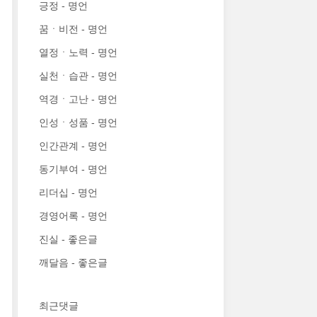
긍정 - 명언
꿈ㆍ비전 - 명언
열정ㆍ노력 - 명언
실천ㆍ습관 - 명언
역경ㆍ고난 - 명언
인성ㆍ성품 - 명언
인간관계 - 명언
동기부여 - 명언
리더십 - 명언
경영어록 - 명언
진실 - 좋은글
깨달음 - 좋은글
최근댓글