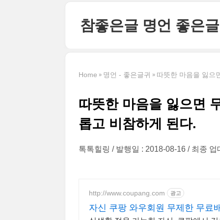
본문 바로가기
참좋은글 명언 좋은글
Home
명언 - 좋은글귀
따뜻한 마음을 잃으면
따뜻한 마음을 잃으면 
롭고 비참하게 된다.
톡톡힐링
발행일 : 2018-08-16
최종 업데
http://www.coupang.com
광고
자신 쿠팡 와우회원 무제한 무료