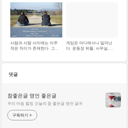
그들이 항상 옳기 때문이 아
결정되는 것이 아니라, 우리
니라 긍정적이기 때문이다.
가 어떤 태도를 취하느냐에
그들은 잘못되었을 때조차
따라 결정된다
도 긍정적이다.
사람과 사람 사이에는 아주
게임은 어디에서나 일어난
작은 차이가 존재한다. 그러
다. 운동장 뒤뜰, 사무실, 교
나 이 작은 차이가 엄청난
실, 식당 등등. 그러나 승리
격차를 만들어낸다. 여기서
가 이루어지는 곳은 단 한
작은 차이는 ‘마음가짐이 적
곳뿐이다. 바로 승자의 마음
극적인가, 소극적인가’이고
속이다.
댓글
엄청난 격차는 ‘성공..
참좋은글 명언 좋은글
우리 마음 힐링 오늘의 참 좋은글 명언 글귀
구독하기