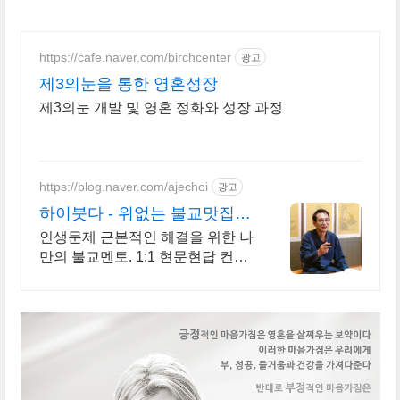
https://cafe.naver.com/birchcenter
광고
제3의눈을 통한 영혼성장
제3의눈 개발 및 영혼 정화와 성장 과정
https://blog.naver.com/ajechoi
광고
하이붓다 - 위없는 불교맛집
지공선사TV 유튜브 운영
인생문제 근본적인 해결을 위한 나
만의 불교멘토. 1:1 현문현답 컨설
팅 바른수행. 사주알고리즘, 붓다
장애를 말하다(2016우수출판콘텐
츠) 저자와의 특별한 만남