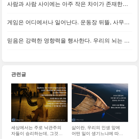
사람과 사람 사이에는 아주 작은 차이가 존재한다.
(0)
느냐에 따라 결정된다
(0)
그러나 이 작은 차이가 엄청난 격차를 만들어낸다.
게임은 어디에서나 일어난다. 운동장 뒤뜰, 사무실,
여기서 작은 차이는 ‘마음가짐이 적극적인가, 소극
교실, 식당 등등. 그러나 승리가 이루어지는 곳은
적인가’이고 엄청난 격차는 ‘성공..
믿음은 강력한 영향력을 행사한다. 우리의 뇌는 우
(0)
단 한 곳뿐이다. 바로 승자의 마음속이다.
(0)
리가 믿고 기대하는 방향으로 작동한다. 뇌가 작동
하기 시작하면 신체는 그 믿음이 사실인 것처럼 반
관련글
응한다.
(0)
세상에서는 주로 낙관주의
삶이란, 우리의 인생 앞에
자들이 승리하는데, 그것은
어떤 일이 생기느냐에 따라