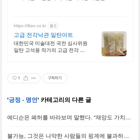
https://iltan.co.kr
광고
고급 전각낙관 일탄아트
대한민국 미술대전 국전 심사위원
일탄 고석용 작가의 고급 전각 낙
관
1
구독하기
'
긍정 - 명언
' 카테고리의 다른 글
에디슨은 폐허를 바라보며 말했다. “재앙도 가치가
있구만. 내 모든 실패들이 날아가 버렸으니…. 새로
불가능, 그것은 나약한 사람들의 핑계에 불과하다.