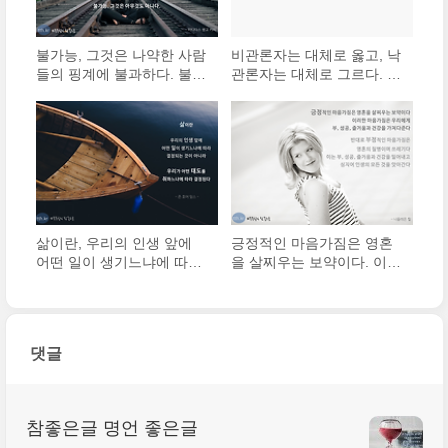
불가능, 그것은 나약한 사람
비관론자는 대체로 옳고, 낙
들의 핑계에 불과하다. 불가
관론자는 대체로 그르다. 그
능, 그것은 사실이 아니라
러나 대부분의 위대한 변화
하나의 의견일 뿐이다. 불가
는 낙관론자가 이룬다.
능, 그것은 영원한 것이 아
니라 일시적인 것일 뿐이다
삶이란, 우리의 인생 앞에
긍정적인 마음가짐은 영혼
어떤 일이 생기느냐에 따라
을 살찌우는 보약이다. 이러
결정되는 것이 아니라, 우리
한 마음가짐은 우리에게 부,
가 어떤 태도를 취하느냐에
성공, 즐거움과 건강을 가져
따라 결정된다
다준다.
댓글
참좋은글 명언 좋은글