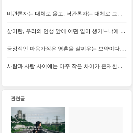
시작하게 해주신 신이여 감사합니다.” 화재 후 3주
불가능, 그것은 사실이 아니라 하나의 의견일 뿐이
만에 에디슨은 그의 첫 번째 측음..
비관론자는 대체로 옳고, 낙관론자는 대체로 그르
(0)
다. 불가능, 그것은 영원한 것이 아니라 일시적인
다. 그러나 대부분의 위대한 변화는 낙관론자가 이
것일 뿐이다
삶이란, 우리의 인생 앞에 어떤 일이 생기느냐에 따
(0)
룬다.
(0)
라 결정되는 것이 아니라, 우리가 어떤 태도를 취하
긍정적인 마음가짐은 영혼을 살찌우는 보약이다.
느냐에 따라 결정된다
(0)
이러한 마음가짐은 우리에게 부, 성공, 즐거움과 건
사람과 사람 사이에는 아주 작은 차이가 존재한다.
강을 가져다준다.
(0)
그러나 이 작은 차이가 엄청난 격차를 만들어낸다.
여기서 작은 차이는 ‘마음가짐이 적극적인가, 소극
관련글
적인가’이고 엄청난 격차는 ‘성공..
(0)