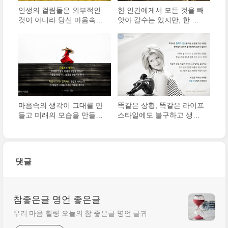
인생의 걸림돌은 외부적인
한 인간에게서 모든 것을 빼
것이 아니라 당신 마음속에
앗아 갈수는 있지만, 한 가
들어있다. 무엇이 자신의 성
지 자유는 빼앗아 갈 수 없
공을 가로막고 있는지 가장
다. 바로 어떠한 상황에 놓
잘 알고 있는 사람은 바로
이더라도 삶에 대한 태도만
당신이다.
큼은 자신이 선택할 수 있는
자유이다.
마음속의 생각이 그대를 만
똑같은 상황, 똑같은 라이프
들고 미래의 모습을 만들고
스타일에도 불구하고 생기
기쁨을 만들기도, 슬픔을 만
있고 건강한 사람이 있는가
들기도 한다.
하면 늘 기운이 없고, 병약
한 사람이 있다. 이 같은 차
이는 대부분 마음가짐에서
댓글
시작된다.
참좋은글 명언 좋은글
우리 마음 힐링 오늘의 참 좋은글 명언 글귀